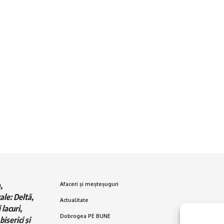
,
Afaceri și meșteșuguri
ale: Deltă,
Actualitate
 lacuri,
Dobrogea PE BUNE
biserici și