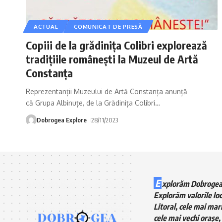
ACTUAL
COMUNICAT DE PRESĂ
Copiii de la grădinița Colibri explorează
tradițiile românești la Muzeul de Artă
Constanța
Reprezentanții Muzeului de Artă Constanța anunță
că Grupa Albinuțe, de la Grădinița Colibri
…
Dobrogea Explore
28/11/2023
E
xplorăm Dobrogea
Explorăm valorile loc
Litoral, cele mai mari
cele mai vechi orașe, 