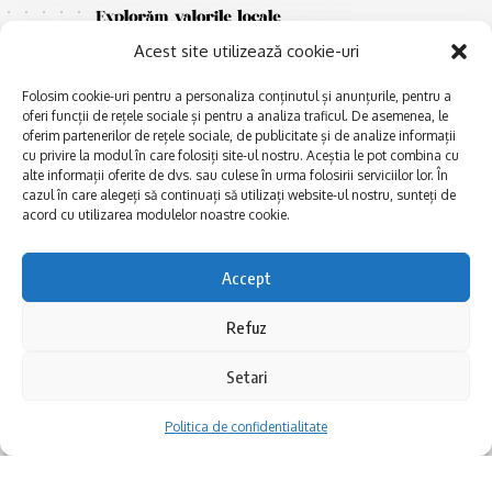
Acest site utilizează cookie-uri
Folosim cookie-uri pentru a personaliza conținutul și anunțurile, pentru a
oferi funcții de rețele sociale și pentru a analiza traficul. De asemenea, le
oferim partenerilor de rețele sociale, de publicitate și de analize informații
cu privire la modul în care folosiți site-ul nostru. Aceștia le pot combina cu
E
alte informații oferite de dvs. sau culese în urma folosirii serviciilor lor. În
Afaceri și meșteșuguri
xplorăm Dobrogea,
cazul în care alegeți să continuați să utilizați website-ul nostru, sunteți de
Explorăm valorile locale:
Actualitate
acord cu utilizarea modulelor noastre cookie.
Deltă, Litoral, cele mai mari
Dobrogea PE BUNE
lacuri, cele mai vechi orașe,
biserici și mănăstiri, cele mai
Istorie și civilizaţie
Accept
multe etnii, CELE MAI
La Drum cu Ada
FRUMOASE POVEȘTI.
Refuz
Haideți în călătorie cu noi!
Politica de confidentialitate
Setari
Follow US
Politica de confidentialitate
Realizat de SMDG.Ro