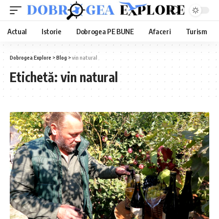
Actual
Istorie
Dobrogea PE BUNE
Afaceri
Turism
Dobrogea Explore
>
Blog
>
vin natural
Etichetă:
vin natural