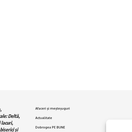
,
Afaceri și meșteșuguri
ale: Deltă,
Actualitate
 lacuri,
Dobrogea PE BUNE
biserici și