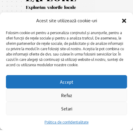
Acest site utilizează cookie-uri
Folosim cookie-uri pentru a personaliza conținutul și anunțurile, pentru a
oferi funcții de rețele sociale și pentru a analiza traficul. De asemenea, le
oferim partenerilor de rețele sociale, de publicitate și de analize informații
cu privire la modul în care folosiți site-ul nostru. Aceștia le pot combina cu
E
Afaceri și meșteșuguri
xplorăm Dobrogea,
alte informații oferite de dvs. sau culese în urma folosirii serviciilor lor. În
Explorăm valorile locale:
cazul în care alegeți să continuați să utilizați website-ul nostru, sunteți de
Actualitate
Deltă, Litoral, cele mai mari
acord cu utilizarea modulelor noastre cookie.
Dobrogea PE BUNE
lacuri, cele mai vechi orașe,
biserici și mănăstiri, cele mai
Istorie și civilizaţie
Accept
multe etnii, CELE MAI
La Drum cu Ada
FRUMOASE POVEȘTI.
Refuz
Haideți în călătorie cu noi!
Politica de confidentialitate
Setari
Follow US
Politica de confidentialitate
Realizat de SMDG.Ro