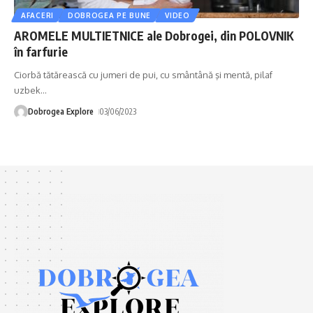
AFACERI
DOBROGEA PE BUNE
VIDEO
AROMELE MULTIETNICE ale Dobrogei, din POLOVNIK
în farfurie
Ciorbă tătărească cu jumeri de pui, cu smântână şi mentă, pilaf
uzbek
…
Dobrogea Explore
03/06/2023