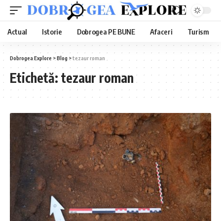
Actual
Istorie
Dobrogea PE BUNE
Afaceri
Turism
Dobrogea Explore
>
Blog
>
tezaur roman
Etichetă:
tezaur roman