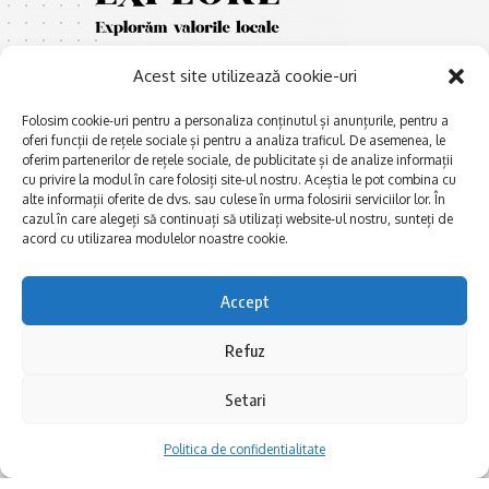
Acest site utilizează cookie-uri
Folosim cookie-uri pentru a personaliza conținutul și anunțurile, pentru a
oferi funcții de rețele sociale și pentru a analiza traficul. De asemenea, le
oferim partenerilor de rețele sociale, de publicitate și de analize informații
cu privire la modul în care folosiți site-ul nostru. Aceștia le pot combina cu
E
Afaceri și meșteșuguri
xplorăm Dobrogea,
alte informații oferite de dvs. sau culese în urma folosirii serviciilor lor. În
Explorăm valorile locale:
cazul în care alegeți să continuați să utilizați website-ul nostru, sunteți de
Actualitate
Deltă, Litoral, cele mai mari
acord cu utilizarea modulelor noastre cookie.
Dobrogea PE BUNE
lacuri, cele mai vechi orașe,
biserici și mănăstiri, cele mai
Istorie și civilizaţie
Accept
multe etnii, CELE MAI
La Drum cu Ada
FRUMOASE POVEȘTI.
Refuz
Haideți în călătorie cu noi!
Politica de confidentialitate
Setari
Follow US
Politica de confidentialitate
Realizat de SMDG.Ro