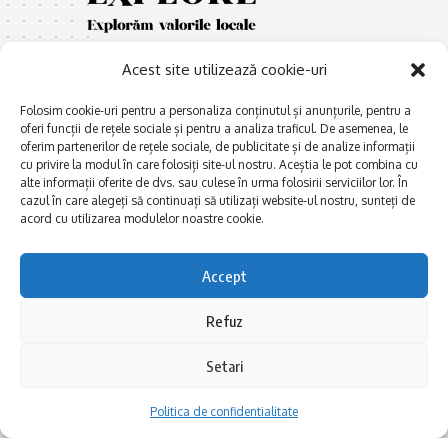
Acest site utilizează cookie-uri
Folosim cookie-uri pentru a personaliza conținutul și anunțurile, pentru a
oferi funcții de rețele sociale și pentru a analiza traficul. De asemenea, le
oferim partenerilor de rețele sociale, de publicitate și de analize informații
cu privire la modul în care folosiți site-ul nostru. Aceștia le pot combina cu
E
Afaceri și meșteșuguri
xplorăm Dobrogea,
alte informații oferite de dvs. sau culese în urma folosirii serviciilor lor. În
Explorăm valorile locale:
cazul în care alegeți să continuați să utilizați website-ul nostru, sunteți de
Actualitate
Deltă, Litoral, cele mai mari
acord cu utilizarea modulelor noastre cookie.
Dobrogea PE BUNE
lacuri, cele mai vechi orașe,
biserici și mănăstiri, cele mai
Istorie și civilizaţie
Accept
multe etnii, CELE MAI
La Drum cu Ada
FRUMOASE POVEȘTI.
Refuz
Haideți în călătorie cu noi!
Politica de confidentialitate
Setari
Follow US
Politica de confidentialitate
Realizat de SMDG.Ro