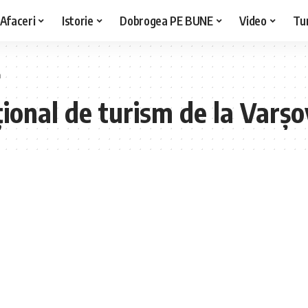
Afaceri
Istorie
Dobrogea PE BUNE
Video
Tu
a
țional de turism de la Varșo