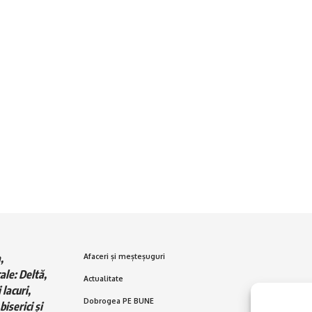
,
Afaceri și meșteșuguri
ale: Deltă,
Actualitate
 lacuri,
Dobrogea PE BUNE
biserici și