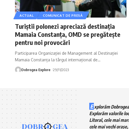
ACTUAL
COMUNICAT DE PRESĂ
Turiștii polonezi apreciază destinația
Mamaia Constanța, OMD se pregătește
pentru noi provocări
Participarea Organizației de Management al Destinației
Mamaia Constanța la târgul internațional de
…
Dobrogea Explore
29/11/2023
E
xplorăm Dobrogea
Explorăm valorile loc
Litoral, cele mai mari
cele mai vechi orașe, 