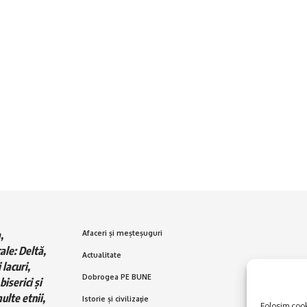
,
Afaceri și meșteșuguri
ale: Deltă,
Actualitate
 lacuri,
Dobrogea PE BUNE
biserici și
ulte etnii,
Istorie și civilizaţie
Folosim cooki