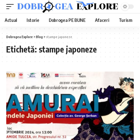
Actual
Istorie
Dobrogea PE BUNE
Afaceri
Turism
Dobrogea Explore
>
Blog
>
stampe japoneze
Etichetă:
stampe japoneze