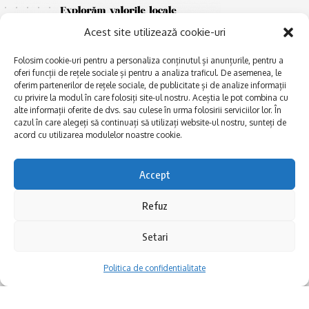
Acest site utilizează cookie-uri
Folosim cookie-uri pentru a personaliza conținutul și anunțurile, pentru a
oferi funcții de rețele sociale și pentru a analiza traficul. De asemenea, le
oferim partenerilor de rețele sociale, de publicitate și de analize informații
cu privire la modul în care folosiți site-ul nostru. Aceștia le pot combina cu
E
alte informații oferite de dvs. sau culese în urma folosirii serviciilor lor. În
Afaceri și meșteșuguri
xplorăm Dobrogea,
cazul în care alegeți să continuați să utilizați website-ul nostru, sunteți de
Explorăm valorile locale:
Actualitate
acord cu utilizarea modulelor noastre cookie.
Deltă, Litoral, cele mai mari
Dobrogea PE BUNE
lacuri, cele mai vechi orașe,
biserici și mănăstiri, cele mai
Istorie și civilizaţie
Accept
multe etnii, CELE MAI
La Drum cu Ada
FRUMOASE POVEȘTI.
Refuz
Haideți în călătorie cu noi!
Politica de confidentialitate
Setari
Follow US
Politica de confidentialitate
Realizat de SMDG.Ro