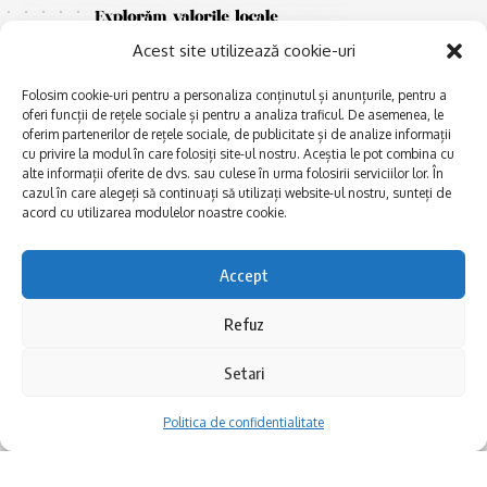
Acest site utilizează cookie-uri
Folosim cookie-uri pentru a personaliza conținutul și anunțurile, pentru a
oferi funcții de rețele sociale și pentru a analiza traficul. De asemenea, le
oferim partenerilor de rețele sociale, de publicitate și de analize informații
cu privire la modul în care folosiți site-ul nostru. Aceștia le pot combina cu
E
alte informații oferite de dvs. sau culese în urma folosirii serviciilor lor. În
Afaceri și meșteșuguri
xplorăm Dobrogea,
cazul în care alegeți să continuați să utilizați website-ul nostru, sunteți de
Explorăm valorile locale:
Actualitate
acord cu utilizarea modulelor noastre cookie.
Deltă, Litoral, cele mai mari
Dobrogea PE BUNE
lacuri, cele mai vechi orașe,
biserici și mănăstiri, cele mai
Istorie și civilizaţie
Accept
multe etnii, CELE MAI
La Drum cu Ada
FRUMOASE POVEȘTI.
Refuz
Haideți în călătorie cu noi!
Politica de confidentialitate
Setari
Follow US
Politica de confidentialitate
Realizat de SMDG.Ro