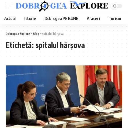
Actual
Istorie
Dobrogea PE BUNE
Afaceri
Turism
Dobrogea Explore
>
Blog
>
spitalul hârșova
Etichetă:
spitalul hârșova