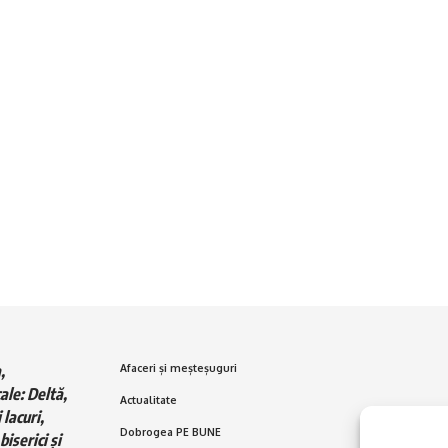
,
Afaceri și meșteșuguri
ale: Deltă,
Actualitate
 lacuri,
Dobrogea PE BUNE
biserici și