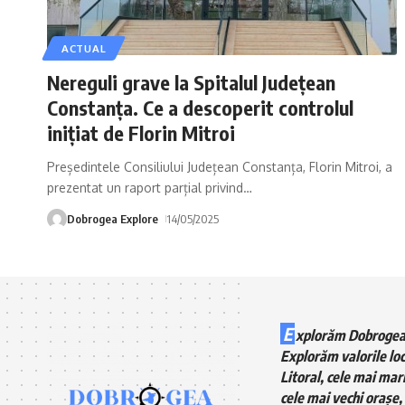
ACTUAL
Nereguli grave la Spitalul Județean
Constanța. Ce a descoperit controlul
inițiat de Florin Mitroi
Președintele Consiliului Județean Constanța, Florin Mitroi, a
prezentat un raport parțial privind
…
Dobrogea Explore
14/05/2025
E
xplorăm Dobrogea
Explorăm valorile loc
Litoral, cele mai mari
cele mai vechi orașe, 