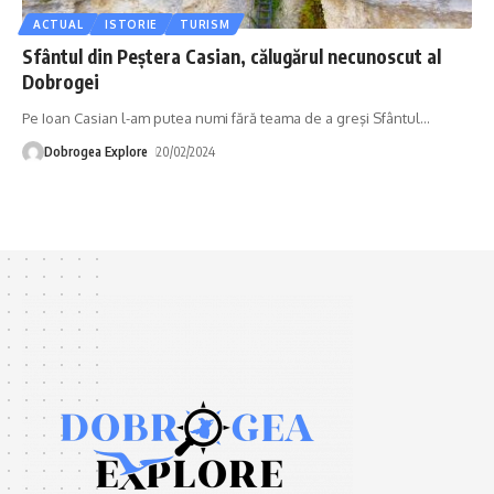
ACTUAL
ISTORIE
TURISM
Sfântul din Peștera Casian, călugărul necunoscut al
Dobrogei
Pe Ioan Casian l-am putea numi fără teama de a greşi Sfântul
…
Dobrogea Explore
20/02/2024