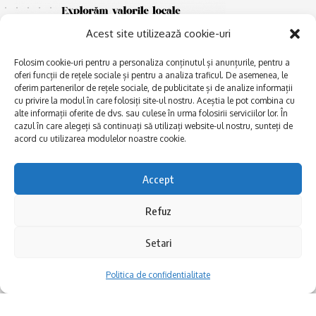
Acest site utilizează cookie-uri
Folosim cookie-uri pentru a personaliza conținutul și anunțurile, pentru a
oferi funcții de rețele sociale și pentru a analiza traficul. De asemenea, le
oferim partenerilor de rețele sociale, de publicitate și de analize informații
cu privire la modul în care folosiți site-ul nostru. Aceștia le pot combina cu
E
alte informații oferite de dvs. sau culese în urma folosirii serviciilor lor. În
Afaceri și meșteșuguri
xplorăm Dobrogea,
cazul în care alegeți să continuați să utilizați website-ul nostru, sunteți de
Explorăm valorile locale:
Actualitate
acord cu utilizarea modulelor noastre cookie.
Deltă, Litoral, cele mai mari
Dobrogea PE BUNE
lacuri, cele mai vechi orașe,
biserici și mănăstiri, cele mai
Istorie și civilizaţie
Accept
multe etnii, CELE MAI
La Drum cu Ada
FRUMOASE POVEȘTI.
Refuz
Haideți în călătorie cu noi!
Politica de confidentialitate
Setari
Follow US
Politica de confidentialitate
Realizat de SMDG.Ro