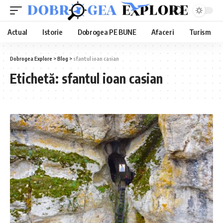
Actual
Istorie
Dobrogea PE BUNE
Afaceri
Turism
Dobrogea Explore
>
Blog
>
sfantul ioan casian
Etichetă:
sfantul ioan casian