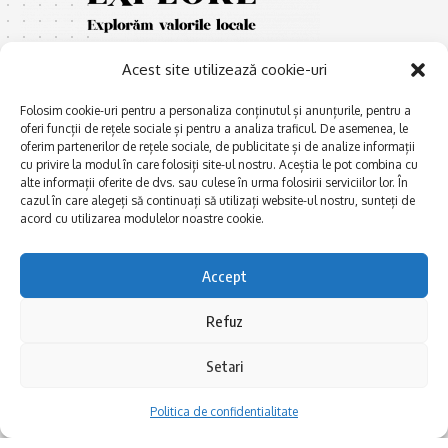
Acest site utilizează cookie-uri
Folosim cookie-uri pentru a personaliza conținutul și anunțurile, pentru a
oferi funcții de rețele sociale și pentru a analiza traficul. De asemenea, le
oferim partenerilor de rețele sociale, de publicitate și de analize informații
cu privire la modul în care folosiți site-ul nostru. Aceștia le pot combina cu
E
Afaceri și meșteșuguri
xplorăm Dobrogea,
alte informații oferite de dvs. sau culese în urma folosirii serviciilor lor. În
Explorăm valorile locale:
cazul în care alegeți să continuați să utilizați website-ul nostru, sunteți de
Actualitate
Deltă, Litoral, cele mai mari
acord cu utilizarea modulelor noastre cookie.
Dobrogea PE BUNE
lacuri, cele mai vechi orașe,
biserici și mănăstiri, cele mai
Istorie și civilizaţie
Accept
multe etnii, CELE MAI
La Drum cu Ada
FRUMOASE POVEȘTI.
Refuz
Haideți în călătorie cu noi!
Politica de confidentialitate
Setari
Follow US
Politica de confidentialitate
Realizat de SMDG.Ro