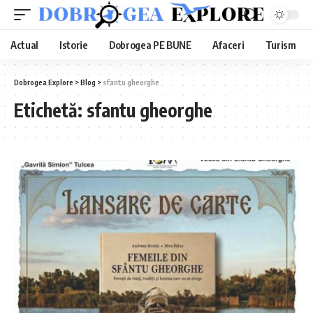
Actual
Istorie
Dobrogea PE BUNE
Afaceri
Turism
Dobrogea Explore
>
Blog
>
sfantu gheorghe
Etichetă:
sfantu gheorghe