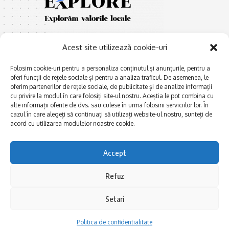
Acest site utilizează cookie-uri
Folosim cookie-uri pentru a personaliza conținutul și anunțurile, pentru a
oferi funcții de rețele sociale și pentru a analiza traficul. De asemenea, le
oferim partenerilor de rețele sociale, de publicitate și de analize informații
E
Afaceri și meșteșuguri
xplorăm Dobrogea,
cu privire la modul în care folosiți site-ul nostru. Aceștia le pot combina cu
Explorăm valorile locale:
alte informații oferite de dvs. sau culese în urma folosirii serviciilor lor. În
Actualitate
cazul în care alegeți să continuați să utilizați website-ul nostru, sunteți de
Deltă, Litoral, cele mai mari
Dobrogea PE BUNE
acord cu utilizarea modulelor noastre cookie.
lacuri, cele mai vechi orașe,
biserici și mănăstiri, cele mai
Istorie și civilizaţie
multe etnii, CELE MAI
Accept
La Drum cu Ada
FRUMOASE POVEȘTI.
Haideți în călătorie cu noi!
Politica de confidentialitate
Refuz
Setari
Follow US
Politica de confidentialitate