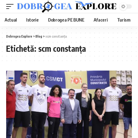
Actual
Istorie
Dobrogea PE BUNE
Afaceri
Turism
Dobrogea Explore
>
Blog
>
scm constanța
Etichetă:
scm constanța