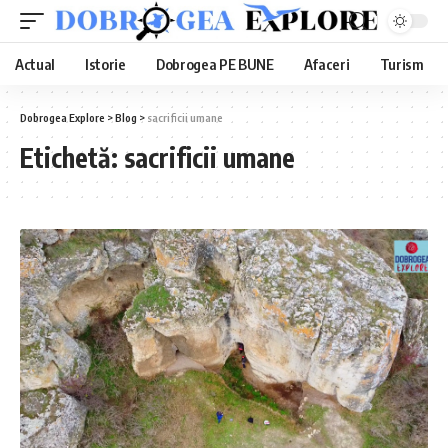
Actual
Istorie
Dobrogea PE BUNE
Afaceri
Turism
Dobrogea Explore
>
Blog
>
sacrificii umane
Etichetă:
sacrificii umane