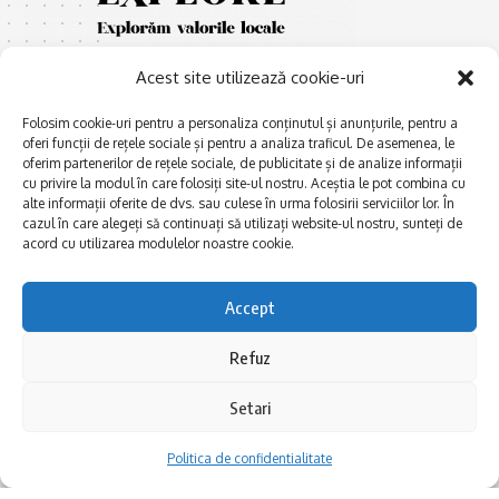
Acest site utilizează cookie-uri
Folosim cookie-uri pentru a personaliza conținutul și anunțurile, pentru a
oferi funcții de rețele sociale și pentru a analiza traficul. De asemenea, le
oferim partenerilor de rețele sociale, de publicitate și de analize informații
cu privire la modul în care folosiți site-ul nostru. Aceștia le pot combina cu
E
Afaceri și meșteșuguri
xplorăm Dobrogea,
alte informații oferite de dvs. sau culese în urma folosirii serviciilor lor. În
Explorăm valorile locale:
cazul în care alegeți să continuați să utilizați website-ul nostru, sunteți de
Actualitate
Deltă, Litoral, cele mai mari
acord cu utilizarea modulelor noastre cookie.
Dobrogea PE BUNE
lacuri, cele mai vechi orașe,
biserici și mănăstiri, cele mai
Istorie și civilizaţie
Accept
multe etnii, CELE MAI
La Drum cu Ada
FRUMOASE POVEȘTI.
Refuz
Haideți în călătorie cu noi!
Politica de confidentialitate
Setari
Follow US
Politica de confidentialitate
Realizat de SMDG.Ro