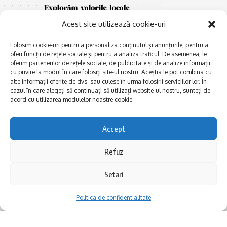
Acest site utilizează cookie-uri
Folosim cookie-uri pentru a personaliza conținutul și anunțurile, pentru a
oferi funcții de rețele sociale și pentru a analiza traficul. De asemenea, le
oferim partenerilor de rețele sociale, de publicitate și de analize informații
cu privire la modul în care folosiți site-ul nostru. Aceștia le pot combina cu
E
alte informații oferite de dvs. sau culese în urma folosirii serviciilor lor. În
Afaceri și meșteșuguri
xplorăm Dobrogea,
cazul în care alegeți să continuați să utilizați website-ul nostru, sunteți de
Explorăm valorile locale:
Actualitate
acord cu utilizarea modulelor noastre cookie.
Deltă, Litoral, cele mai mari
Dobrogea PE BUNE
lacuri, cele mai vechi orașe,
biserici și mănăstiri, cele mai
Istorie și civilizaţie
Accept
multe etnii, CELE MAI
La Drum cu Ada
FRUMOASE POVEȘTI.
Refuz
Haideți în călătorie cu noi!
Politica de confidentialitate
Setari
Follow US
Politica de confidentialitate
Realizat de SMDG.Ro