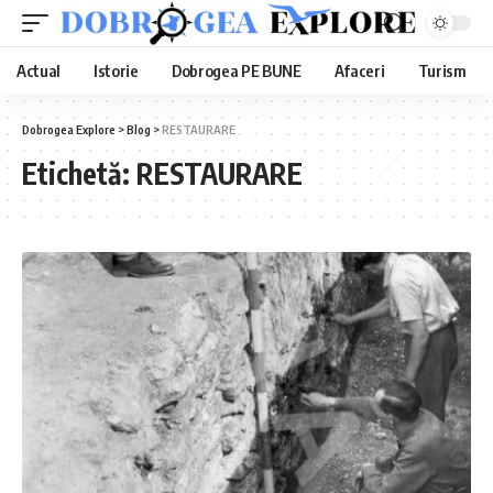
Actual
Istorie
Dobrogea PE BUNE
Afaceri
Turism
Dobrogea Explore
>
Blog
>
RESTAURARE
Etichetă:
RESTAURARE