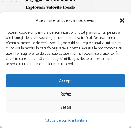
Acest site utilizează cookie-uri
Folosim cookie-uri pentru a personaliza conținutul și anunțurile, pentru a
oferi funcții de rețele sociale și pentru a analiza traficul. De asemenea, le
oferim partenerilor de rețele sociale, de publicitate și de analize informații
cu privire la modul în care folosiți site-ul nostru. Aceștia le pot combina cu
E
Afaceri și meșteșuguri
xplorăm Dobrogea,
alte informații oferite de dvs. sau culese în urma folosirii serviciilor lor. În
Explorăm valorile locale:
cazul în care alegeți să continuați să utilizați website-ul nostru, sunteți de
Actualitate
Deltă, Litoral, cele mai mari
acord cu utilizarea modulelor noastre cookie.
Dobrogea PE BUNE
lacuri, cele mai vechi orașe,
biserici și mănăstiri, cele mai
Istorie și civilizaţie
Accept
multe etnii, CELE MAI
La Drum cu Ada
FRUMOASE POVEȘTI.
Refuz
Haideți în călătorie cu noi!
Politica de confidentialitate
Setari
Follow US
Politica de confidentialitate
Realizat de SMDG.Ro