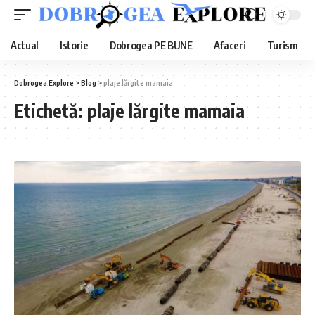
Actual
Istorie
Dobrogea PE BUNE
Afaceri
Turism
Dobrogea Explore
>
Blog
>
plaje lărgite mamaia
Etichetă:
plaje lărgite mamaia