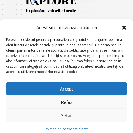
Acest site utilizează cookie-uri
Folosim cookie-uri pentru a personaliza conținutul și anunțurile, pentru a
oferi funcții de rețele sociale și pentru a analiza traficul. De asemenea, le
oferim partenerilor de rețele sociale, de publicitate și de analize informații
E
Afaceri și meșteșuguri
xplorăm Dobrogea,
cu privire la modul în care folosiți site-ul nostru. Aceștia le pot combina cu
Explorăm valorile locale:
alte informații oferite de dvs. sau culese în urma folosirii serviciilor lor. În
Actualitate
cazul în care alegeți să continuați să utilizați website-ul nostru, sunteți de
Deltă, Litoral, cele mai mari
Dobrogea PE BUNE
acord cu utilizarea modulelor noastre cookie.
lacuri, cele mai vechi orașe,
biserici și mănăstiri, cele mai
Istorie și civilizaţie
multe etnii, CELE MAI
Accept
La Drum cu Ada
FRUMOASE POVEȘTI.
Haideți în călătorie cu noi!
Politica de confidentialitate
Refuz
Setari
Follow US
Politica de confidentialitate