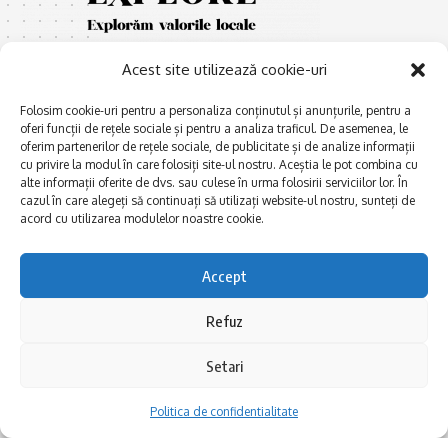
Acest site utilizează cookie-uri
Folosim cookie-uri pentru a personaliza conținutul și anunțurile, pentru a
oferi funcții de rețele sociale și pentru a analiza traficul. De asemenea, le
oferim partenerilor de rețele sociale, de publicitate și de analize informații
cu privire la modul în care folosiți site-ul nostru. Aceștia le pot combina cu
E
Afaceri și meșteșuguri
xplorăm Dobrogea,
alte informații oferite de dvs. sau culese în urma folosirii serviciilor lor. În
Explorăm valorile locale:
cazul în care alegeți să continuați să utilizați website-ul nostru, sunteți de
Actualitate
Deltă, Litoral, cele mai mari
acord cu utilizarea modulelor noastre cookie.
Dobrogea PE BUNE
lacuri, cele mai vechi orașe,
biserici și mănăstiri, cele mai
Istorie și civilizaţie
Accept
multe etnii, CELE MAI
La Drum cu Ada
FRUMOASE POVEȘTI.
Refuz
Haideți în călătorie cu noi!
Politica de confidentialitate
Setari
Follow US
Politica de confidentialitate
Realizat de SMDG.Ro