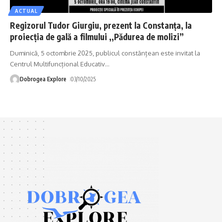
ACTUAL
Regizorul Tudor Giurgiu, prezent la Constanța, la
proiecția de gală a filmului ,,Pădurea de molizi”
Duminică, 5 octombrie 2025, publicul constănțean este invitat la
Centrul Multifuncțional Educativ
…
Dobrogea Explore
03/10/2025