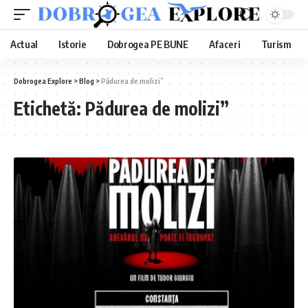
Actual
Istorie
Dobrogea PE BUNE
Afaceri
Turism
Dobrogea Explore
>
Blog
>
Pădurea de molizi”
Etichetă:
Pădurea de molizi”