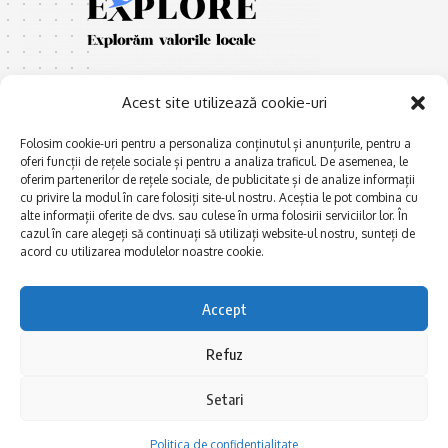
Acest site utilizează cookie-uri
Folosim cookie-uri pentru a personaliza conținutul și anunțurile, pentru a
oferi funcții de rețele sociale și pentru a analiza traficul. De asemenea, le
oferim partenerilor de rețele sociale, de publicitate și de analize informații
E
Afaceri și meșteșuguri
xplorăm Dobrogea,
cu privire la modul în care folosiți site-ul nostru. Aceștia le pot combina cu
Explorăm valorile locale:
alte informații oferite de dvs. sau culese în urma folosirii serviciilor lor. În
Actualitate
Deltă, Litoral, cele mai mari
cazul în care alegeți să continuați să utilizați website-ul nostru, sunteți de
Dobrogea PE BUNE
lacuri, cele mai vechi orașe,
acord cu utilizarea modulelor noastre cookie.
biserici și mănăstiri, cele mai
Istorie și civilizaţie
multe etnii, CELE MAI
La Drum cu Ada
Accept
FRUMOASE POVEȘTI.
Haideți în călătorie cu noi!
Politica de confidentialitate
Refuz
Setari
Follow US
Politica de confidentialitate