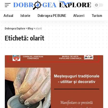
Actual
Istorie
Dobrogea PE BUNE
Afaceri
Turism
Dobrogea Explore
>
Blog
>
olarit
Etichetă:
olarit