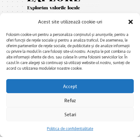
Acest site utilizează cookie-uri
Folosim cookie-uri pentru a personaliza conținutul și anunțurile, pentru a
oferi funcții de rețele sociale și pentru a analiza traficul. De asemenea, le
oferim partenerilor de rețele sociale, de publicitate și de analize informații
cu privire la modul în care folosiți site-ul nostru. Aceștia le pot combina cu
E
Afaceri și meșteșuguri
xplorăm Dobrogea,
alte informații oferite de dvs. sau culese în urma folosirii serviciilor lor. În
Explorăm valorile locale:
cazul în care alegeți să continuați să utilizați website-ul nostru, sunteți de
Actualitate
Deltă, Litoral, cele mai mari
acord cu utilizarea modulelor noastre cookie.
Dobrogea PE BUNE
lacuri, cele mai vechi orașe,
biserici și mănăstiri, cele mai
Istorie și civilizaţie
Accept
multe etnii, CELE MAI
La Drum cu Ada
FRUMOASE POVEȘTI.
Refuz
Haideți în călătorie cu noi!
Politica de confidentialitate
Setari
Follow US
Politica de confidentialitate
Realizat de SMDG.Ro