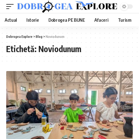
Actual
Istorie
Dobrogea PE BUNE
Afaceri
Turism
Dobrogea Explore
>
Blog
>
Noviodunum
Etichetă:
Noviodunum