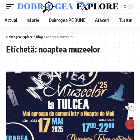
Actual
Istorie
Dobrogea PE BUNE
Afaceri
Turism
Dobrogea Explore
>
Blog
>
noaptea muzeelor
Etichetă:
noaptea muzeelor