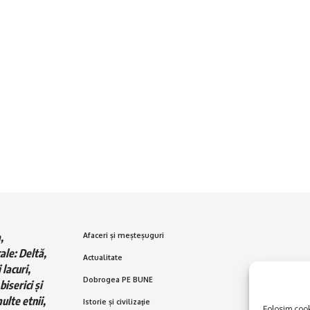
,
Afaceri și meșteșuguri
ale: Deltă,
Actualitate
 lacuri,
Dobrogea PE BUNE
biserici și
ulte etnii,
Istorie și civilizaţie
Folosim cooki