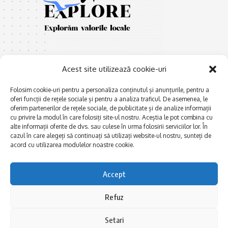
Acest site utilizează cookie-uri
Folosim cookie-uri pentru a personaliza conținutul și anunțurile, pentru a
oferi funcții de rețele sociale și pentru a analiza traficul. De asemenea, le
E
Afaceri și meșteșuguri
xplorăm Dobrogea,
oferim partenerilor de rețele sociale, de publicitate și de analize informații
Explorăm valorile locale:
cu privire la modul în care folosiți site-ul nostru. Aceștia le pot combina cu
Actualitate
Deltă, Litoral, cele mai mari
alte informații oferite de dvs. sau culese în urma folosirii serviciilor lor. În
Dobrogea PE BUNE
lacuri, cele mai vechi orașe,
cazul în care alegeți să continuați să utilizați website-ul nostru, sunteți de
acord cu utilizarea modulelor noastre cookie.
biserici și mănăstiri, cele mai
Istorie și civilizaţie
multe etnii, CELE MAI
La Drum cu Ada
FRUMOASE POVEȘTI.
Accept
Haideți în călătorie cu noi!
Politica de confidentialitate
Refuz
Follow US
Setari