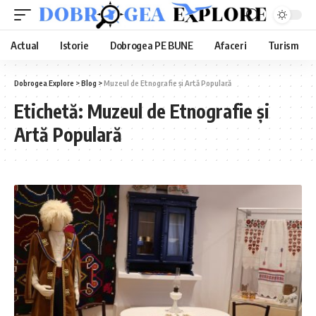
Actual
Istorie
Dobrogea PE BUNE
Afaceri
Turism
Dobrogea Explore
>
Blog
>
Muzeul de Etnografie și Artă Populară
Etichetă:
Muzeul de Etnografie și
Artă Populară