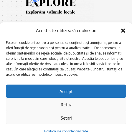
Acest site utilizează cookie-uri
Folosim cookie-uri pentru a personaliza conținutul și anunțurile, pentru a
oferi funcții de rețele sociale și pentru a analiza traficul. De asemenea, le
oferim partenerilor de rețele sociale, de publicitate și de analize informații
E
Afaceri și meșteșuguri
xplorăm Dobrogea,
cu privire la modul în care folosiți site-ul nostru. Aceștia le pot combina cu
Explorăm valorile locale:
Actualitate
alte informații oferite de dvs. sau culese în urma folosirii serviciilor lor. În
Deltă, Litoral, cele mai mari
cazul în care alegeți să continuați să utilizați website-ul nostru, sunteți de
Dobrogea PE BUNE
lacuri, cele mai vechi orașe,
acord cu utilizarea modulelor noastre cookie.
biserici și mănăstiri, cele mai
Istorie și civilizaţie
multe etnii, CELE MAI
La Drum cu Ada
Accept
FRUMOASE POVEȘTI.
Haideți în călătorie cu noi!
Politica de confidentialitate
Refuz
Setari
Follow US
Politica de confidentialitate