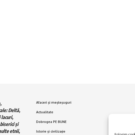
,
Afaceri și meșteșuguri
ale: Deltă,
Actualitate
 lacuri,
Dobrogea PE BUNE
biserici și
ulte etnii,
Istorie și civilizaţie
Folosim cooki