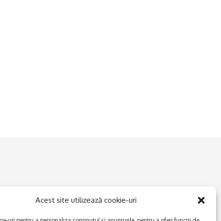
Acest site utilizează cookie-uri
e-uri pentru a personaliza conținutul și anunțurile, pentru a oferi funcții de