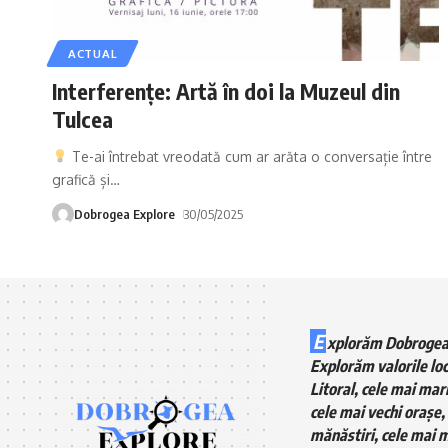
ACTUAL
Interferențe: Artă în doi la Muzeul din
Tulcea
Te-ai întrebat vreodată cum ar arăta o conversație între
grafică și
…
Dobrogea Explore
30/05/2025
E
xplorăm Dobrogea
Explorăm valorile loc
Litoral, cele mai mari
cele mai vechi orașe, 
mănăstiri, cele mai m