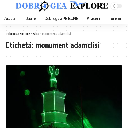
Actual
Istorie
Dobrogea PE BUNE
Afaceri
Turism
Dobrogea Explore
>
Blog
>
monument adamclisi
Etichetă:
monument adamclisi