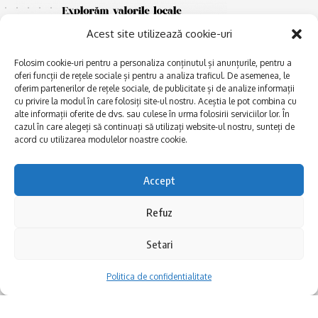
Acest site utilizează cookie-uri
Folosim cookie-uri pentru a personaliza conținutul și anunțurile, pentru a
oferi funcții de rețele sociale și pentru a analiza traficul. De asemenea, le
oferim partenerilor de rețele sociale, de publicitate și de analize informații
cu privire la modul în care folosiți site-ul nostru. Aceștia le pot combina cu
E
alte informații oferite de dvs. sau culese în urma folosirii serviciilor lor. În
Afaceri și meșteșuguri
xplorăm Dobrogea,
cazul în care alegeți să continuați să utilizați website-ul nostru, sunteți de
Explorăm valorile locale:
Actualitate
acord cu utilizarea modulelor noastre cookie.
Deltă, Litoral, cele mai mari
Dobrogea PE BUNE
lacuri, cele mai vechi orașe,
biserici și mănăstiri, cele mai
Istorie și civilizaţie
Accept
multe etnii, CELE MAI
La Drum cu Ada
FRUMOASE POVEȘTI.
Refuz
Haideți în călătorie cu noi!
Politica de confidentialitate
Setari
Follow US
Politica de confidentialitate
Realizat de SMDG.Ro