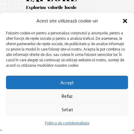
Acest site utilizează cookie-uri
Folosim cookie-uri pentru a personaliza conținutul și anunțurile, pentru a
oferi funcții de rețele sociale și pentru a analiza traficul. De asemenea, le
oferim partenerilor de rețele sociale, de publicitate și de analize informații
cu privire la modul în care folosiți site-ul nostru. Aceștia le pot combina cu
E
Afaceri și meșteșuguri
xplorăm Dobrogea,
alte informații oferite de dvs. sau culese în urma folosirii serviciilor lor. În
Explorăm valorile locale:
cazul în care alegeți să continuați să utilizați website-ul nostru, sunteți de
Actualitate
Deltă, Litoral, cele mai mari
acord cu utilizarea modulelor noastre cookie.
Dobrogea PE BUNE
lacuri, cele mai vechi orașe,
biserici și mănăstiri, cele mai
Istorie și civilizaţie
Accept
multe etnii, CELE MAI
La Drum cu Ada
FRUMOASE POVEȘTI.
Refuz
Haideți în călătorie cu noi!
Politica de confidentialitate
Setari
Follow US
Politica de confidentialitate
Realizat de SMDG.Ro