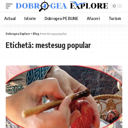
Actual
Istorie
Dobrogea PE BUNE
Afaceri
Turism
Dobrogea Explore
>
Blog
>
mestesug popular
Etichetă:
mestesug popular