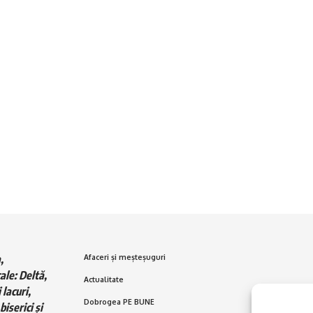
,
Afaceri și meșteșuguri
ale: Deltă,
Actualitate
 lacuri,
Dobrogea PE BUNE
biserici și