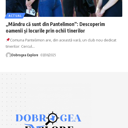
ACTUAL
„Mândru că sunt din Pantelimon”: Descoperim
oamenii și locurile prin ochii tinerilor
Comuna Pantelimon are, din această vară, un club nou dedicat
tinerilor: Cercul
…
Dobrogea Explore
03/06/2025