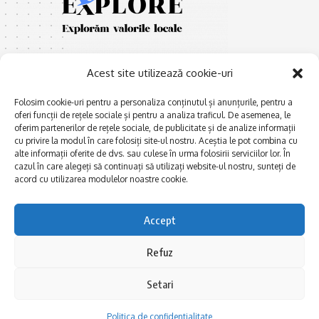
Acest site utilizează cookie-uri
Folosim cookie-uri pentru a personaliza conținutul și anunțurile, pentru a
oferi funcții de rețele sociale și pentru a analiza traficul. De asemenea, le
oferim partenerilor de rețele sociale, de publicitate și de analize informații
E
Afaceri și meșteșuguri
xplorăm Dobrogea,
cu privire la modul în care folosiți site-ul nostru. Aceștia le pot combina cu
Explorăm valorile locale:
alte informații oferite de dvs. sau culese în urma folosirii serviciilor lor. În
Actualitate
Deltă, Litoral, cele mai mari
cazul în care alegeți să continuați să utilizați website-ul nostru, sunteți de
Dobrogea PE BUNE
lacuri, cele mai vechi orașe,
acord cu utilizarea modulelor noastre cookie.
biserici și mănăstiri, cele mai
Istorie și civilizaţie
multe etnii, CELE MAI
La Drum cu Ada
Accept
FRUMOASE POVEȘTI.
Haideți în călătorie cu noi!
Politica de confidentialitate
Refuz
Setari
Follow US
Politica de confidentialitate