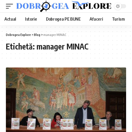
Actual
Istorie
Dobrogea PE BUNE
Afaceri
Turism
Dobrogea Explore
>
Blog
>
manager MINAC
Etichetă:
manager MINAC