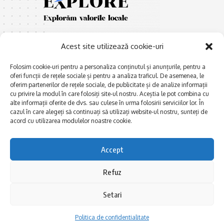
Acest site utilizează cookie-uri
Folosim cookie-uri pentru a personaliza conținutul și anunțurile, pentru a
oferi funcții de rețele sociale și pentru a analiza traficul. De asemenea, le
oferim partenerilor de rețele sociale, de publicitate și de analize informații
E
Afaceri și meșteșuguri
xplorăm Dobrogea,
cu privire la modul în care folosiți site-ul nostru. Aceștia le pot combina cu
Explorăm valorile locale:
alte informații oferite de dvs. sau culese în urma folosirii serviciilor lor. În
Actualitate
cazul în care alegeți să continuați să utilizați website-ul nostru, sunteți de
Deltă, Litoral, cele mai mari
Dobrogea PE BUNE
acord cu utilizarea modulelor noastre cookie.
lacuri, cele mai vechi orașe,
biserici și mănăstiri, cele mai
Istorie și civilizaţie
multe etnii, CELE MAI
Accept
La Drum cu Ada
FRUMOASE POVEȘTI.
Haideți în călătorie cu noi!
Politica de confidentialitate
Refuz
Setari
Follow US
Politica de confidentialitate