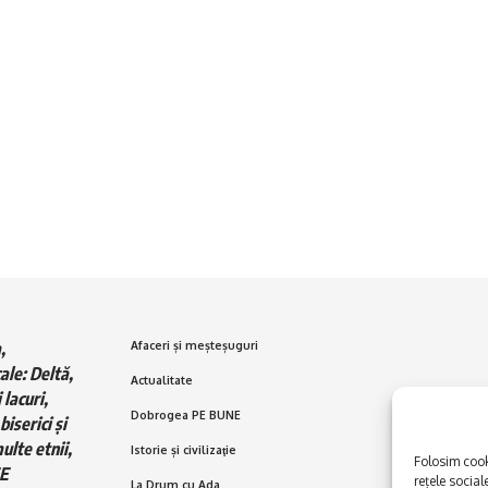
,
Afaceri și meșteșuguri
ale: Deltă,
Actualitate
 lacuri,
Dobrogea PE BUNE
biserici și
ulte etnii,
Istorie și civilizaţie
Folosim cooki
E
rețele social
La Drum cu Ada