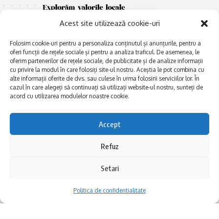
Acest site utilizează cookie-uri
Folosim cookie-uri pentru a personaliza conținutul și anunțurile, pentru a
oferi funcții de rețele sociale și pentru a analiza traficul. De asemenea, le
oferim partenerilor de rețele sociale, de publicitate și de analize informații
cu privire la modul în care folosiți site-ul nostru. Aceștia le pot combina cu
E
alte informații oferite de dvs. sau culese în urma folosirii serviciilor lor. În
Afaceri și meșteșuguri
xplorăm Dobrogea,
cazul în care alegeți să continuați să utilizați website-ul nostru, sunteți de
Explorăm valorile locale:
Actualitate
acord cu utilizarea modulelor noastre cookie.
Deltă, Litoral, cele mai mari
Dobrogea PE BUNE
lacuri, cele mai vechi orașe,
biserici și mănăstiri, cele mai
Istorie și civilizaţie
Accept
multe etnii, CELE MAI
La Drum cu Ada
FRUMOASE POVEȘTI.
Refuz
Haideți în călătorie cu noi!
Politica de confidentialitate
Setari
Follow US
Politica de confidentialitate
Realizat de SMDG.Ro