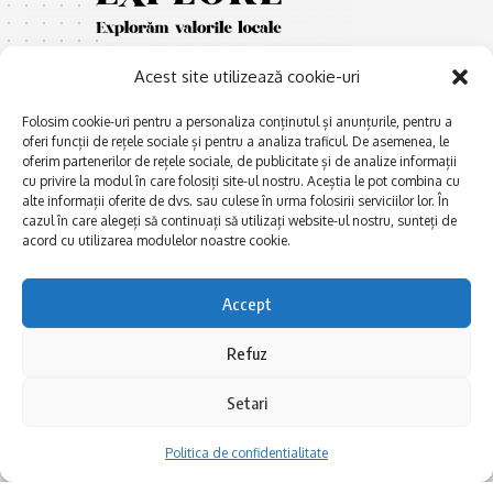
Acest site utilizează cookie-uri
Folosim cookie-uri pentru a personaliza conținutul și anunțurile, pentru a
oferi funcții de rețele sociale și pentru a analiza traficul. De asemenea, le
oferim partenerilor de rețele sociale, de publicitate și de analize informații
cu privire la modul în care folosiți site-ul nostru. Aceștia le pot combina cu
E
Afaceri și meșteșuguri
xplorăm Dobrogea,
alte informații oferite de dvs. sau culese în urma folosirii serviciilor lor. În
Explorăm valorile locale:
cazul în care alegeți să continuați să utilizați website-ul nostru, sunteți de
Actualitate
Deltă, Litoral, cele mai mari
acord cu utilizarea modulelor noastre cookie.
Dobrogea PE BUNE
lacuri, cele mai vechi orașe,
biserici și mănăstiri, cele mai
Istorie și civilizaţie
Accept
multe etnii, CELE MAI
La Drum cu Ada
FRUMOASE POVEȘTI.
Refuz
Haideți în călătorie cu noi!
Politica de confidentialitate
Setari
Follow US
Politica de confidentialitate
Realizat de SMDG.Ro