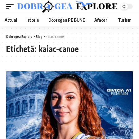
Actual
Istorie
Dobrogea PE BUNE
Afaceri
Turism
Dobrogea Explore
>
Blog
>
kaiac-canoe
Etichetă:
kaiac-canoe