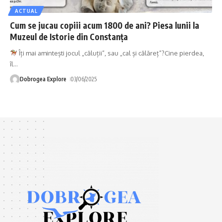
ACTUAL
Cum se jucau copiii acum 1800 de ani? Piesa lunii la
Muzeul de Istorie din Constanța
Îți mai amintești jocul „căluții”, sau „cal și călăreț”?Cine pierdea,
îl
…
Dobrogea Explore
03/06/2025