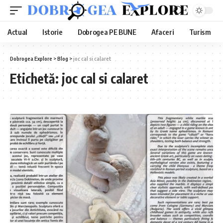
Actual
Istorie
Dobrogea PE BUNE
Afaceri
Turism
Dobrogea Explore
>
Blog
>
joc cal si calaret
Etichetă:
joc cal si calaret