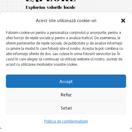
Acest site utilizează cookie-uri
Folosim cookie-uri pentru a personaliza conținutul și anunțurile, pentru a
oferi funcții de rețele sociale și pentru a analiza traficul. De asemenea, le
oferim partenerilor de rețele sociale, de publicitate și de analize informații
cu privire la modul în care folosiți site-ul nostru. Aceștia le pot combina cu
E
Afaceri și meșteșuguri
xplorăm Dobrogea,
alte informații oferite de dvs. sau culese în urma folosirii serviciilor lor. În
Explorăm valorile locale:
cazul în care alegeți să continuați să utilizați website-ul nostru, sunteți de
Actualitate
Deltă, Litoral, cele mai mari
acord cu utilizarea modulelor noastre cookie.
Dobrogea PE BUNE
lacuri, cele mai vechi orașe,
biserici și mănăstiri, cele mai
Istorie și civilizaţie
Accept
multe etnii, CELE MAI
La Drum cu Ada
FRUMOASE POVEȘTI.
Refuz
Haideți în călătorie cu noi!
Politica de confidentialitate
Setari
Follow US
Politica de confidentialitate
Realizat de SMDG.Ro