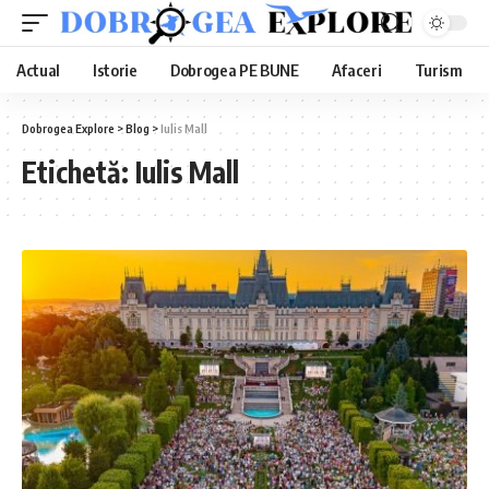
Actual
Istorie
Dobrogea PE BUNE
Afaceri
Turism
Dobrogea Explore
>
Blog
>
Iulis Mall
Etichetă:
Iulis Mall