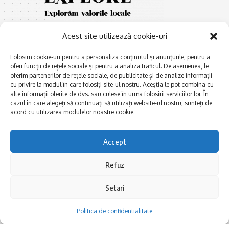
Acest site utilizează cookie-uri
Folosim cookie-uri pentru a personaliza conținutul și anunțurile, pentru a
oferi funcții de rețele sociale și pentru a analiza traficul. De asemenea, le
oferim partenerilor de rețele sociale, de publicitate și de analize informații
cu privire la modul în care folosiți site-ul nostru. Aceștia le pot combina cu
E
Afaceri și meșteșuguri
xplorăm Dobrogea,
alte informații oferite de dvs. sau culese în urma folosirii serviciilor lor. În
Explorăm valorile locale:
Actualitate
cazul în care alegeți să continuați să utilizați website-ul nostru, sunteți de
Deltă, Litoral, cele mai mari
acord cu utilizarea modulelor noastre cookie.
Dobrogea PE BUNE
lacuri, cele mai vechi orașe,
biserici și mănăstiri, cele mai
Istorie și civilizaţie
Accept
multe etnii, CELE MAI
La Drum cu Ada
FRUMOASE POVEȘTI.
Refuz
Haideți în călătorie cu noi!
Politica de confidentialitate
Setari
Follow US
Politica de confidentialitate
Realizat de SMDG.Ro