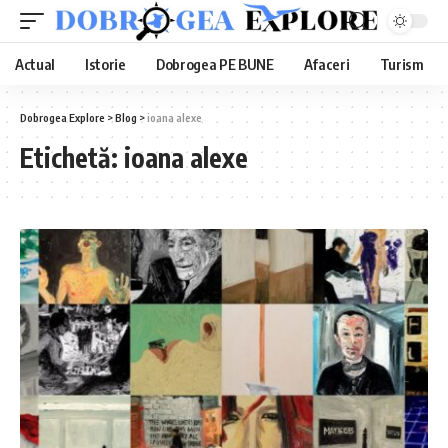
Actual
Istorie
Dobrogea PE BUNE
Afaceri
Turism
Dobrogea Explore
>
Blog
>
ioana alexe
Etichetă:
ioana alexe