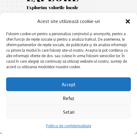
Acest site utilizează cookie-uri
Folosim cookie-uri pentru a personaliza conținutul și anunțurile, pentru a
oferi funcții de rețele sociale și pentru a analiza traficul. De asemenea, le
oferim partenerilor de rețele sociale, de publicitate și de analize informații
cu privire la modul în care folosiți site-ul nostru. Aceștia le pot combina cu
E
Afaceri și meșteșuguri
xplorăm Dobrogea,
alte informații oferite de dvs. sau culese în urma folosirii serviciilor lor. În
Explorăm valorile locale:
cazul în care alegeți să continuați să utilizați website-ul nostru, sunteți de
Actualitate
Deltă, Litoral, cele mai mari
acord cu utilizarea modulelor noastre cookie.
Dobrogea PE BUNE
lacuri, cele mai vechi orașe,
biserici și mănăstiri, cele mai
Istorie și civilizaţie
Accept
multe etnii, CELE MAI
La Drum cu Ada
FRUMOASE POVEȘTI.
Refuz
Haideți în călătorie cu noi!
Politica de confidentialitate
Setari
Follow US
Politica de confidentialitate
Realizat de SMDG.Ro