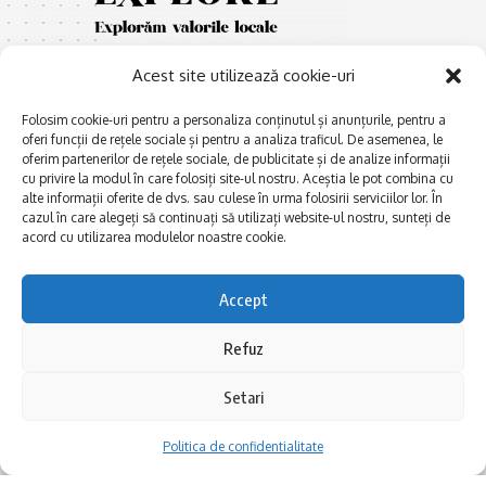
Acest site utilizează cookie-uri
Folosim cookie-uri pentru a personaliza conținutul și anunțurile, pentru a
oferi funcții de rețele sociale și pentru a analiza traficul. De asemenea, le
oferim partenerilor de rețele sociale, de publicitate și de analize informații
cu privire la modul în care folosiți site-ul nostru. Aceștia le pot combina cu
E
Afaceri și meșteșuguri
xplorăm Dobrogea,
alte informații oferite de dvs. sau culese în urma folosirii serviciilor lor. În
Explorăm valorile locale:
cazul în care alegeți să continuați să utilizați website-ul nostru, sunteți de
Actualitate
Deltă, Litoral, cele mai mari
acord cu utilizarea modulelor noastre cookie.
Dobrogea PE BUNE
lacuri, cele mai vechi orașe,
biserici și mănăstiri, cele mai
Istorie și civilizaţie
Accept
multe etnii, CELE MAI
La Drum cu Ada
FRUMOASE POVEȘTI.
Refuz
Haideți în călătorie cu noi!
Politica de confidentialitate
Setari
Follow US
Politica de confidentialitate
Realizat de SMDG.Ro