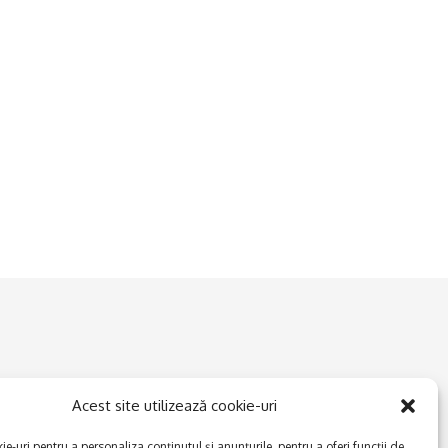
Acest site utilizează cookie-uri
e-uri pentru a personaliza conținutul și anunțurile, pentru a oferi funcții de