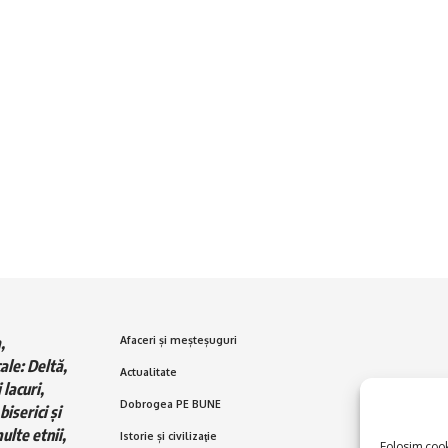
,
Afaceri și meșteșuguri
ale: Deltă,
Actualitate
 lacuri,
Dobrogea PE BUNE
biserici și
ulte etnii,
Istorie și civilizaţie
Folosim cooki