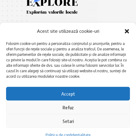
Acest site utilizează cookie-uri
Folosim cookie-uri pentru a personaliza conținutul și anunțurile, pentru a
oferi funcții de rețele sociale și pentru a analiza traficul. De asemenea, le
oferim partenerilor de rețele sociale, de publicitate și de analize informații
E
Afaceri și meșteșuguri
xplorăm Dobrogea,
cu privire la modul în care folosiți site-ul nostru. Aceștia le pot combina cu
Explorăm valorile locale:
alte informații oferite de dvs. sau culese în urma folosirii serviciilor lor. În
Actualitate
Deltă, Litoral, cele mai mari
cazul în care alegeți să continuați să utilizați website-ul nostru, sunteți de
Dobrogea PE BUNE
lacuri, cele mai vechi orașe,
acord cu utilizarea modulelor noastre cookie.
biserici și mănăstiri, cele mai
Istorie și civilizaţie
multe etnii, CELE MAI
La Drum cu Ada
Accept
FRUMOASE POVEȘTI.
Haideți în călătorie cu noi!
Politica de confidentialitate
Refuz
Setari
Follow US
Politica de confidentialitate