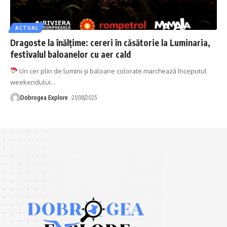
ACTUAL
Dragoste la înălțime: cereri în căsătorie la Luminaria,
festivalul baloanelor cu aer cald
Un cer plin de lumini și baloane colorate marchează începutul
weekendului
…
Dobrogea Explore
21/08/2025