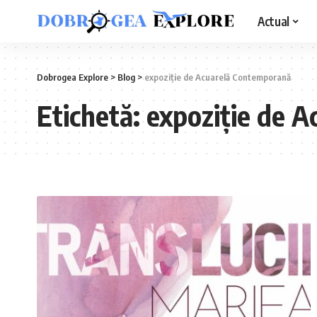
Actual
Dobrogea Explore
>
Blog
>
expoziție de Acuarelă Contemporană
Etichetă:
expoziție de 