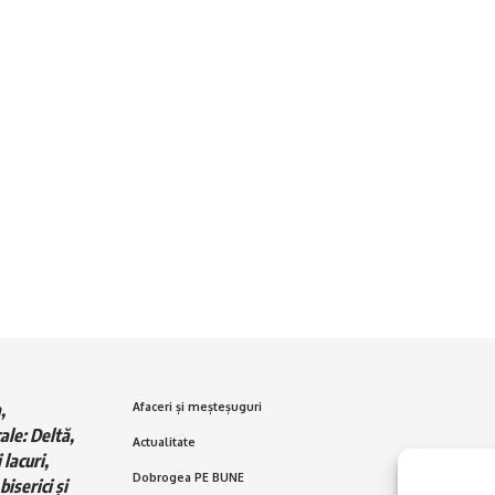
,
Afaceri și meșteșuguri
ale: Deltă,
Actualitate
 lacuri,
Dobrogea PE BUNE
biserici și