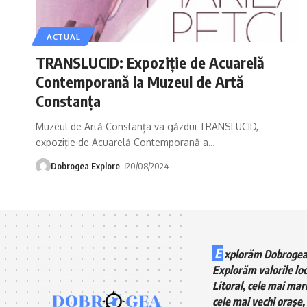
ACTUAL
TRANSLUCID: Expoziție de Acuarelă
Contemporană la Muzeul de Artă
Constanța
Muzeul de Artă Constanța va găzdui TRANSLUCID,
expoziție de Acuarelă Contemporană a
…
Dobrogea Explore
20/08/2024
E
xplorăm Dobrogea
Explorăm valorile loc
Litoral, cele mai mari
cele mai vechi orașe, 