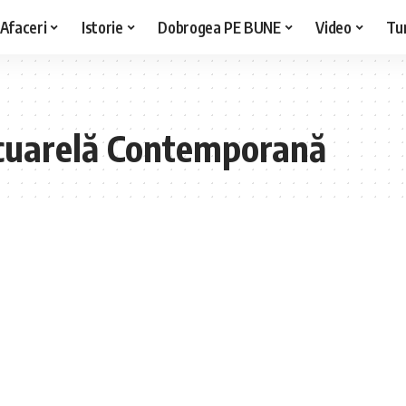
Afaceri
Istorie
Dobrogea PE BUNE
Video
Tu
Acuarelă Contemporană