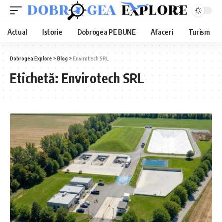
Actual
Istorie
Dobrogea PE BUNE
Afaceri
Turism
Dobrogea Explore
>
Blog
>
Envirotech SRL
Etichetă:
Envirotech SRL