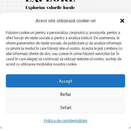
Acest site utilizează cookie-uri
Folosim cookie-uri pentru a personaliza conținutul și anunțurile, pentru a
oferi funcții de rețele sociale și pentru a analiza traficul. De asemenea, le
oferim partenerilor de rețele sociale, de publicitate și de analize informații
cu privire la modul în care folosiți site-ul nostru. Aceștia le pot combina cu
E
Afaceri și meșteșuguri
xplorăm Dobrogea,
alte informații oferite de dvs. sau culese în urma folosirii serviciilor lor. În
Explorăm valorile locale:
Actualitate
cazul în care alegeți să continuați să utilizați website-ul nostru, sunteți de
Deltă, Litoral, cele mai mari
acord cu utilizarea modulelor noastre cookie.
Dobrogea PE BUNE
lacuri, cele mai vechi orașe,
biserici și mănăstiri, cele mai
Istorie și civilizaţie
Accept
multe etnii, CELE MAI
La Drum cu Ada
FRUMOASE POVEȘTI.
Refuz
Haideți în călătorie cu noi!
Politica de confidentialitate
Setari
Follow US
Politica de confidentialitate
Realizat de SMDG.Ro