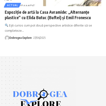
ACTUAL
Expoziție de artă la Casa Avramide: „Alternanțe
plastice” cu Elida Butuc (Buftei) și Emil Fronescu
Ești curios cum pot două perspective artistice diferite să se
completeze
…
Dobrogea Explore
27/06/2025