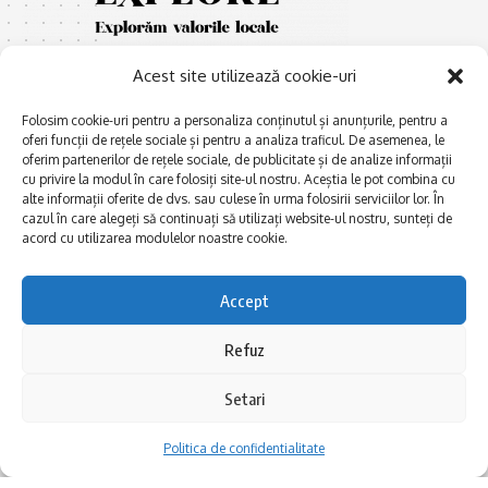
Acest site utilizează cookie-uri
Folosim cookie-uri pentru a personaliza conținutul și anunțurile, pentru a
oferi funcții de rețele sociale și pentru a analiza traficul. De asemenea, le
oferim partenerilor de rețele sociale, de publicitate și de analize informații
cu privire la modul în care folosiți site-ul nostru. Aceștia le pot combina cu
E
Afaceri și meșteșuguri
xplorăm Dobrogea,
alte informații oferite de dvs. sau culese în urma folosirii serviciilor lor. În
Explorăm valorile locale:
cazul în care alegeți să continuați să utilizați website-ul nostru, sunteți de
Actualitate
Deltă, Litoral, cele mai mari
acord cu utilizarea modulelor noastre cookie.
Dobrogea PE BUNE
lacuri, cele mai vechi orașe,
biserici și mănăstiri, cele mai
Istorie și civilizaţie
Accept
multe etnii, CELE MAI
La Drum cu Ada
FRUMOASE POVEȘTI.
Refuz
Haideți în călătorie cu noi!
Politica de confidentialitate
Setari
Follow US
Politica de confidentialitate
Realizat de SMDG.Ro