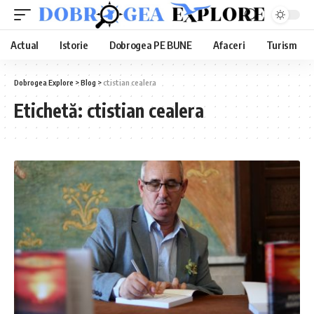
Actual
Istorie
Dobrogea PE BUNE
Afaceri
Turism
Dobrogea Explore
>
Blog
>
ctistian cealera
Etichetă:
ctistian cealera