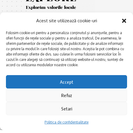
Acest site utilizează cookie-uri
Folosim cookie-uri pentru a personaliza conținutul și anunțurile, pentru a
oferi funcții de rețele sociale și pentru a analiza traficul. De asemenea, le
oferim partenerilor de rețele sociale, de publicitate și de analize informații
cu privire la modul în care folosiți site-ul nostru. Aceștia le pot combina cu
E
Afaceri și meșteșuguri
xplorăm Dobrogea,
alte informații oferite de dvs. sau culese în urma folosirii serviciilor lor. În
Explorăm valorile locale:
cazul în care alegeți să continuați să utilizați website-ul nostru, sunteți de
Actualitate
Deltă, Litoral, cele mai mari
acord cu utilizarea modulelor noastre cookie.
Dobrogea PE BUNE
lacuri, cele mai vechi orașe,
biserici și mănăstiri, cele mai
Istorie și civilizaţie
Accept
multe etnii, CELE MAI
La Drum cu Ada
FRUMOASE POVEȘTI.
Refuz
Haideți în călătorie cu noi!
Politica de confidentialitate
Setari
Follow US
Politica de confidentialitate
Realizat de SMDG.Ro