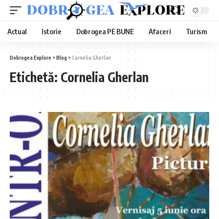
Actual
Istorie
Dobrogea PE BUNE
Afaceri
Turism
Dobrogea Explore
>
Blog
>
Cornelia Gherlan
Etichetă:
Cornelia Gherlan