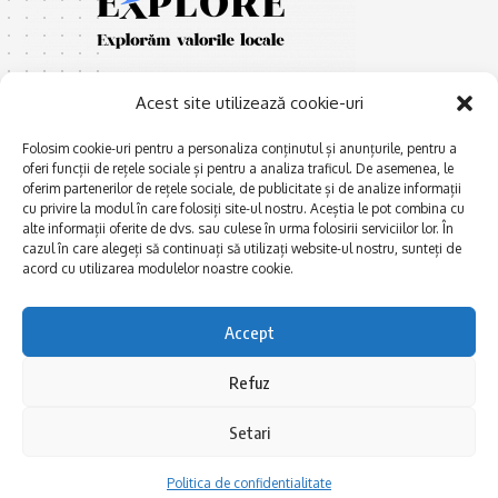
Acest site utilizează cookie-uri
Folosim cookie-uri pentru a personaliza conținutul și anunțurile, pentru a
oferi funcții de rețele sociale și pentru a analiza traficul. De asemenea, le
oferim partenerilor de rețele sociale, de publicitate și de analize informații
E
Afaceri și meșteșuguri
xplorăm Dobrogea,
cu privire la modul în care folosiți site-ul nostru. Aceștia le pot combina cu
Explorăm valorile locale:
alte informații oferite de dvs. sau culese în urma folosirii serviciilor lor. În
Actualitate
cazul în care alegeți să continuați să utilizați website-ul nostru, sunteți de
Deltă, Litoral, cele mai mari
Dobrogea PE BUNE
acord cu utilizarea modulelor noastre cookie.
lacuri, cele mai vechi orașe,
biserici și mănăstiri, cele mai
Istorie și civilizaţie
multe etnii, CELE MAI
Accept
La Drum cu Ada
FRUMOASE POVEȘTI.
Haideți în călătorie cu noi!
Politica de confidentialitate
Refuz
Setari
Follow US
Politica de confidentialitate