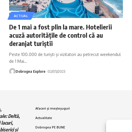
ACTUAL
De 1 mai a fost plin la mare. Hotelierii
acuză autoritățile de control că au
deranjat turiștii
Peste 100.000 de turiști și vizitatori au petrecut weekendul
de 1 Mai
…
Dobrogea Explore
02/05/2023
,
Afaceri și meșteșuguri
ale: Deltă,
Actualitate
 lacuri,
Dobrogea PE BUNE
biserici și