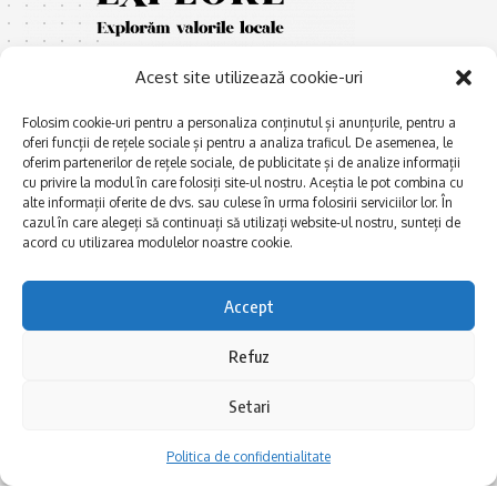
Acest site utilizează cookie-uri
Folosim cookie-uri pentru a personaliza conținutul și anunțurile, pentru a
oferi funcții de rețele sociale și pentru a analiza traficul. De asemenea, le
oferim partenerilor de rețele sociale, de publicitate și de analize informații
cu privire la modul în care folosiți site-ul nostru. Aceștia le pot combina cu
E
Afaceri și meșteșuguri
xplorăm Dobrogea,
alte informații oferite de dvs. sau culese în urma folosirii serviciilor lor. În
Explorăm valorile locale:
cazul în care alegeți să continuați să utilizați website-ul nostru, sunteți de
Actualitate
Deltă, Litoral, cele mai mari
acord cu utilizarea modulelor noastre cookie.
Dobrogea PE BUNE
lacuri, cele mai vechi orașe,
biserici și mănăstiri, cele mai
Istorie și civilizaţie
Accept
multe etnii, CELE MAI
La Drum cu Ada
FRUMOASE POVEȘTI.
Refuz
Haideți în călătorie cu noi!
Politica de confidentialitate
Setari
Follow US
Politica de confidentialitate
Realizat de SMDG.Ro