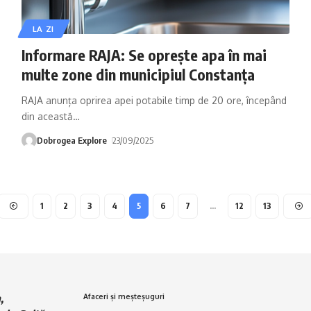
LA ZI
Informare RAJA: Se oprește apa în mai
multe zone din municipiul Constanța
RAJA anunța oprirea apei potabile timp de 20 ore, începând
din această
…
Dobrogea Explore
23/09/2025
1
2
3
4
5
6
7
…
12
13
,
Afaceri și meșteșuguri