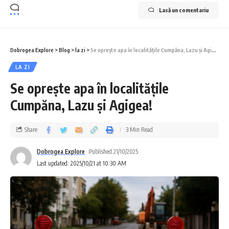
Lasă un comentariu
Dobrogea Explore
>
Blog
>
la zi
>
Se oprește apa în localitățile Cumpăna, Lazu și Agigea!
LA ZI
Se oprește apa în localitățile
Cumpăna, Lazu și Agigea!
Share
3 Min Read
Dobrogea Explore
Published 21/10/2025
Last updated: 2025/10/21 at 10:30 AM