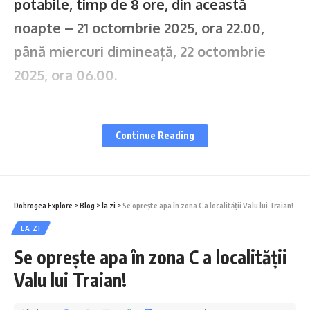
potabile, timp de 8 ore, din această
noapte – 21 octombrie 2025, ora 22.00,
până miercuri dimineață, 22 octombrie
2025, ora 06.00.
Investiția face parte din contractul de lucrări
derulat prin Programul Operațional
Continue Reading
Infrastructură Mare (POIM), “CL38 –
Sistemul Regional Constanța – Obiectul:
Aducțiune Gospodăria de Apă Tatlageac –
Dobrogea Explore
>
Blog
>
la zi
>
Se oprește apa în zona C a localității Valu lui Traian!
Gospodăria de Apă Mangalia. Aducțiune
LA ZI
Se oprește apa în zona C a localității
Mangalia – Albești; Aducțiune Mangalia –
Valu lui Traian!
Limanu; Reabilitare stație de pompare SP3
Palas, conducta de aducțiune Palas– SRC