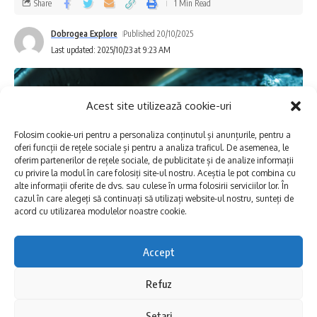
Share
1 Min Read
Rețele apă și canalizare Mangalia”, cu o
Dobrogea Explore
Published 20/10/2025
valoare totală de aproximativ 104 milioane
Last updated: 2025/10/23 at 9:23 AM
lei.
Pe timpul desfășurării lucrărilor vor fi
Acest site utilizează cookie-uri
afectați de lipsa apei consumatorii din
Folosim cookie-uri pentru a personaliza conținutul și anunțurile, pentru a
oferi funcții de rețele sociale și pentru a analiza traficul. De asemenea, le
localițățile Cumpăna, Lazu și Agigea.
oferim partenerilor de rețele sociale, de publicitate și de analize informații
cu privire la modul în care folosiți site-ul nostru. Aceștia le pot combina cu
alte informații oferite de dvs. sau culese în urma folosirii serviciilor lor. În
„În vederea reducerii timpului de execuție a
cazul în care alegeți să continuați să utilizați website-ul nostru, sunteți de
acord cu utilizarea modulelor noastre cookie.
intervențiilor și ținând cont de complexitatea
acestora, echipele RAJA au demarat din timp
Accept
Pentru realizarea operațiunilor periodice de
activitățile pregătitoare, astfel încât totul să
Refuz
întreținere a rezervorului destinat
se desfășoare în timp operativ și în condiții
înmagazinării apei potabile din comuna Valu
optime.
Setari