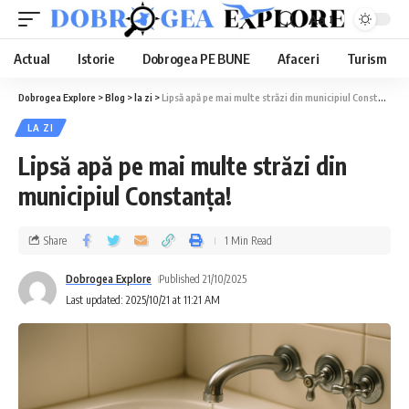
Aa
Actual
Istorie
Dobrogea PE BUNE
Afaceri
Turism
Dobrogea Explore
>
Blog
>
la zi
>
Lipsă apă pe mai multe străzi din municipiul Constanța!
LA ZI
Lipsă apă pe mai multe străzi din
municipiul Constanța!
Share
1 Min Read
Dobrogea Explore
Published 21/10/2025
Last updated: 2025/10/21 at 11:21 AM